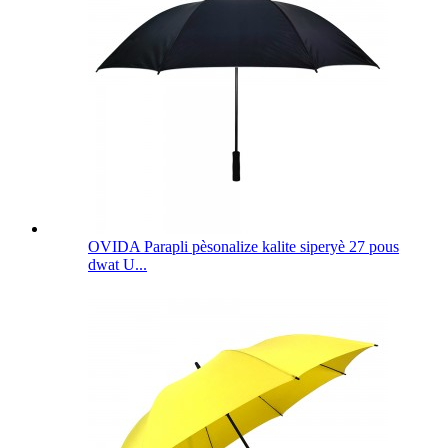
OVIDA Parapli pèsonalize kalite siperyè 27 pous
dwat U...