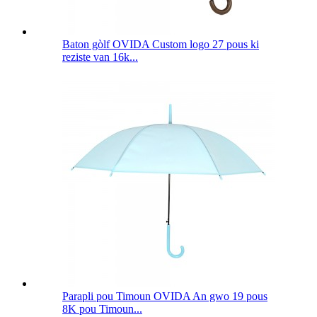
Baton gòlf OVIDA Custom logo 27 pous ki
reziste van 16k...
Parapli pou Timoun OVIDA An gwo 19 pous
8K pou Timoun...