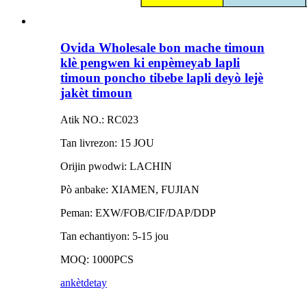
Ovida Wholesale bon mache timoun
klè pengwen ki enpèmeyab lapli
timoun poncho tibebe lapli deyò lejè
jakèt timoun
Atik NO.: RC023
Tan livrezon: 15 JOU
Orijin pwodwi: LACHIN
Pò anbake: XIAMEN, FUJIAN
Peman: EXW/FOB/CIF/DAP/DDP
Tan echantiyon: 5-15 jou
MOQ: 1000PCS
ankèt
detay