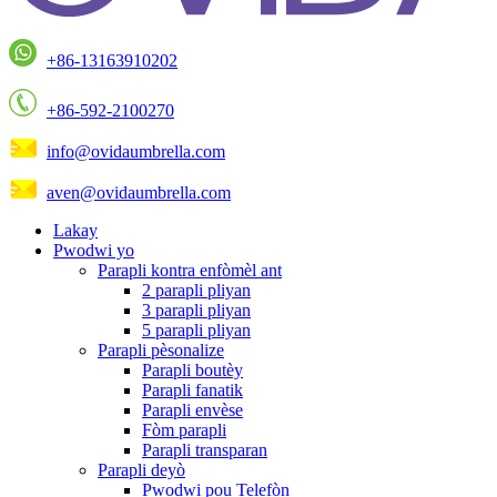
+86-13163910202
+86-592-2100270
info@ovidaumbrella.com
aven@ovidaumbrella.com
Lakay
Pwodwi yo
Parapli kontra enfòmèl ant
2 parapli pliyan
3 parapli pliyan
5 parapli pliyan
Parapli pèsonalize
Parapli boutèy
Parapli fanatik
Parapli envèse
Fòm parapli
Parapli transparan
Parapli deyò
Pwodwi pou Telefòn