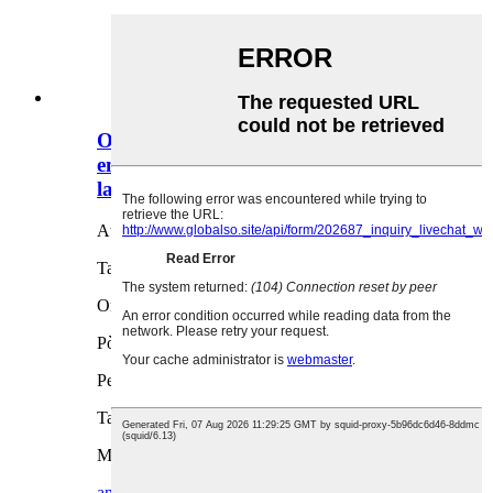
Ovida Wholesale jakèt lapli ki
enpèmeyab ki ka itilize ankò, rad
lapli desen anime EVA pou timoun yo
Atik NO.: RC022
Tan livrezon: 15 JOU
Orijin pwodwi: LACHIN
Pò anbake: XIAMEN, FUJIAN
Peman: EXW/FOB/CIF/DAP/DDP
Tan echantiyon: 5-15 jou
MOQ: 1000PCS
ankèt
detay