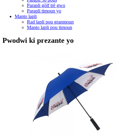
Parapli gòlf trè gwo
Parapli timoun yo
Manto lapli
Rad lapli pou granmoun
Manto lapli pou timoun
Pwodwi ki prezante yo