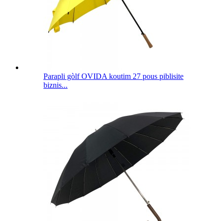
Parapli gòlf OVIDA koutim 27 pous piblisite
biznis...