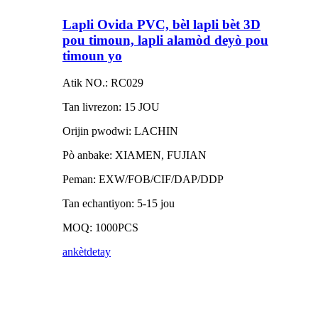
Lapli Ovida PVC, bèl lapli bèt 3D
pou timoun, lapli alamòd deyò pou
timoun yo
Atik NO.: RC029
Tan livrezon: 15 JOU
Orijin pwodwi: LACHIN
Pò anbake: XIAMEN, FUJIAN
Peman: EXW/FOB/CIF/DAP/DDP
Tan echantiyon: 5-15 jou
MOQ: 1000PCS
ankèt
detay