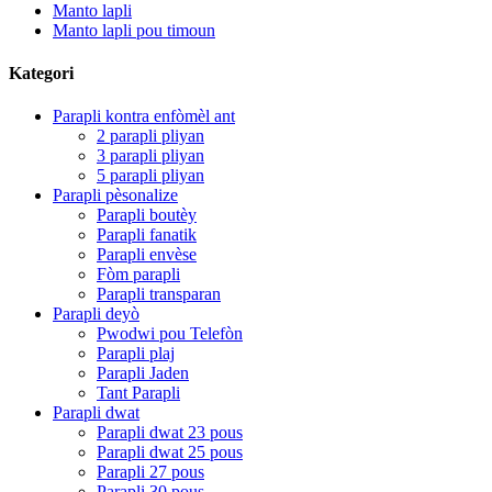
Manto lapli
Manto lapli pou timoun
Kategori
Parapli kontra enfòmèl ant
2 parapli pliyan
3 parapli pliyan
5 parapli pliyan
Parapli pèsonalize
Parapli boutèy
Parapli fanatik
Parapli envèse
Fòm parapli
Parapli transparan
Parapli deyò
Pwodwi pou Telefòn
Parapli plaj
Parapli Jaden
Tant Parapli
Parapli dwat
Parapli dwat 23 pous
Parapli dwat 25 pous
Parapli 27 pous
Parapli 30 pous