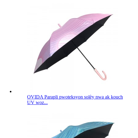
OVIDA Parapli pwoteksyon solèy nwa ak kouch
UV woz...