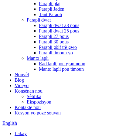
Parapli plaj
Parapli Jaden
Tant Parapli
Parapli dwat
Parapli dwat 23 pous
Parapli dwat 25 pous
Parapli 27 pous
Parapli 30 pous
Parapli gòlf trè gwo
Parapli timoun yo
Manto lapli
Rad lapli pou granmoun
Manto lapli pou timoun
Nouvèl
Blog
Videyo
Konsènan nou
Sètifika
Ekspozisyon
Kontakte nou
Kesyon yo poze souvan
English
Lakay