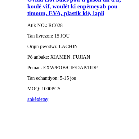
koulè vif, woulèt ki enpèmeyab pou
timoun, EVA, plastik klè, lapli
Atik NO.: RC028
Tan livrezon: 15 JOU
Orijin pwodwi: LACHIN
Pò anbake: XIAMEN, FUJIAN
Peman: EXW/FOB/CIF/DAP/DDP
Tan echantiyon: 5-15 jou
MOQ: 1000PCS
ankèt
detay