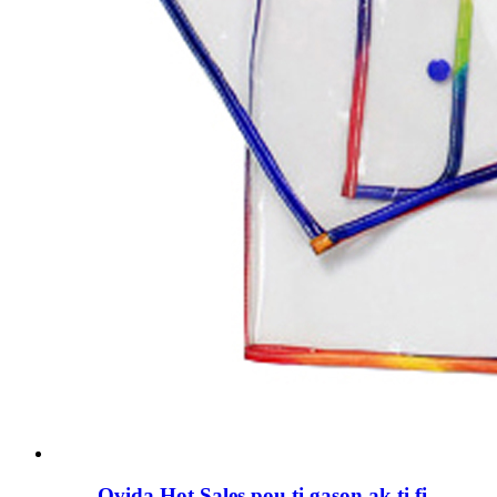
Ovida Hot Sales pou ti gason ak ti fi,