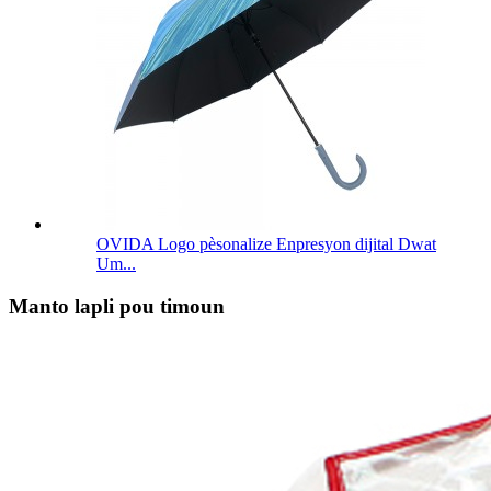
OVIDA Logo pèsonalize Enpresyon dijital Dwat
Um...
Manto lapli pou timoun