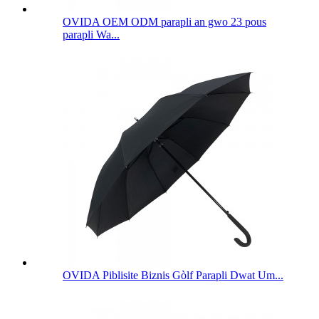
OVIDA OEM ODM parapli an gwo 23 pous
parapli Wa...
OVIDA Piblisite Biznis Gòlf Parapli Dwat Um...