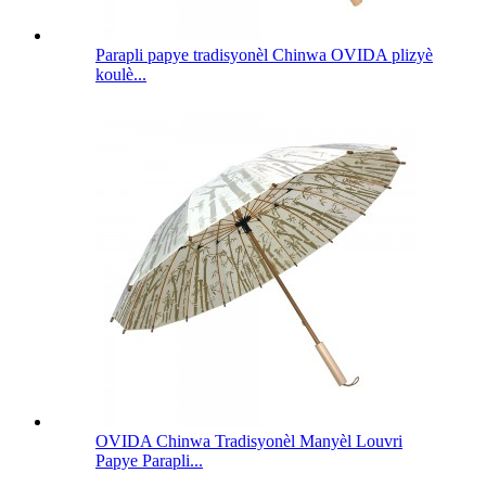
Parapli papye tradisyonèl Chinwa OVIDA plizyè
koulè...
OVIDA Chinwa Tradisyonèl Manyèl Louvri
Papye Parapli...